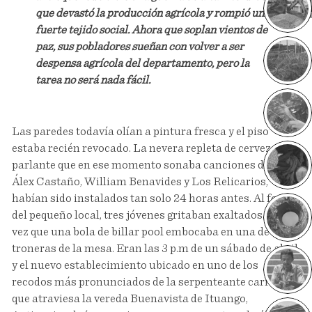
Pueblo 
que devastó la producción agrícola y rompió un
fuerte tejido social. Ahora que soplan vientos de
paz, sus pobladores sueñan con volver a ser
despensa agrícola del departamento, pero la
tarea no será nada fácil.
Las paredes todavía olían a pintura fresca y el piso
estaba recién revocado. La nevera repleta de cerveza y el
parlante que en ese momento sonaba canciones de Jhon
Álex Castaño, William Benavides y Los Relicarios,
habían sido instalados tan solo 24 horas antes. Al fondo
del pequeño local, tres jóvenes gritaban exaltados cada
vez que una bola de billar pool embocaba en una de las
troneras de la mesa. Eran las 3 p.m de un sábado de abril
y el nuevo establecimiento ubicado en uno de los
recodos más pronunciados de la serpenteante carretera
que atraviesa la vereda Buenavista de Ituango,