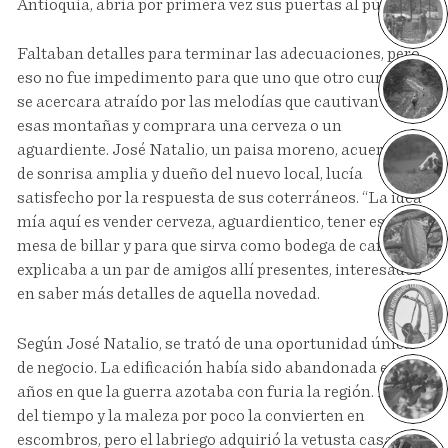
Antioquia, abría por primera vez sus puertas al público.
Faltaban detalles para terminar las adecuaciones, pero
eso no fue impedimento para que uno que otro curioso
se acercara atraído por las melodías que cautivan en
esas montañas y comprara una cerveza o un
aguardiente. José Natalio, un paisa moreno, acuerpado,
de sonrisa amplia y dueño del nuevo local, lucía
satisfecho por la respuesta de sus coterráneos. “La idea
mía aquí es vender cerveza, aguardientico, tener esa
mesa de billar y para que sirva como bodega de café”,
explicaba a un par de amigos allí presentes, interesados
en saber más detalles de aquella novedad.
Según José Natalio, se trató de una oportunidad única
de negocio. La edificación había sido abandonada en los
años en que la guerra azotaba con furia la región. El paso
del tiempo y la maleza por poco la convierten en
escombros, pero el labriego adquirió la vetusta casa