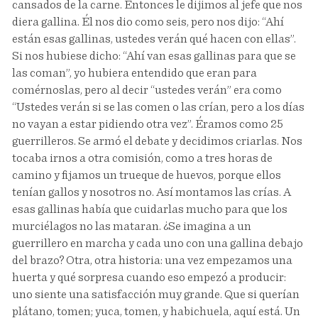
cansados de la carne. Entonces le dijimos al jefe que nos
diera gallina. Él nos dio como seis, pero nos dijo: “Ahí
están esas gallinas, ustedes verán qué hacen con ellas”.
Si nos hubiese dicho: “Ahí van esas gallinas para que se
las coman”, yo hubiera entendido que eran para
comérnoslas, pero al decir “ustedes verán” era como
“Ustedes verán si se las comen o las crían, pero a los días
no vayan a estar pidiendo otra vez”. Éramos como 25
guerrilleros. Se armó el debate y decidimos criarlas. Nos
tocaba irnos a otra comisión, como a tres horas de
camino y fijamos un trueque de huevos, porque ellos
tenían gallos y nosotros no. Así montamos las crías. A
esas gallinas había que cuidarlas mucho para que los
murciélagos no las mataran. ¿Se imagina a un
guerrillero en marcha y cada uno con una gallina debajo
del brazo? Otra, otra historia: una vez empezamos una
huerta y qué sorpresa cuando eso empezó a producir:
uno siente una satisfacción muy grande. Que si querían
plátano, tomen; yuca, tomen, y habichuela, aquí está. Un