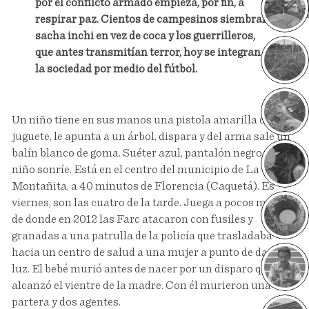
por el conflicto armado empieza, por fin, a
Pueblo 
respirar paz. Cientos de campesinos siembran
sacha inchi en vez de coca y los guerrilleros,
que antes transmitían terror, hoy se integran a
la sociedad por medio del fútbol.
Un niño tiene en sus manos una pistola amarilla de
juguete, le apunta a un árbol, dispara y del arma sale un
balín blanco de goma. Suéter azul, pantalón negro. El
niño sonríe. Está en el centro del municipio de La
Montañita, a 40 minutos de Florencia (Caquetá). Es
viernes, son las cuatro de la tarde. Juega a pocos metros
de donde en 2012 las Farc atacaron con fusiles y
granadas a una patrulla de la policía que trasladaba
hacia un centro de salud a una mujer a punto de dar a
luz. El bebé murió antes de nacer por un disparo que
alcanzó el vientre de la madre. Con él murieron una
partera y dos agentes.