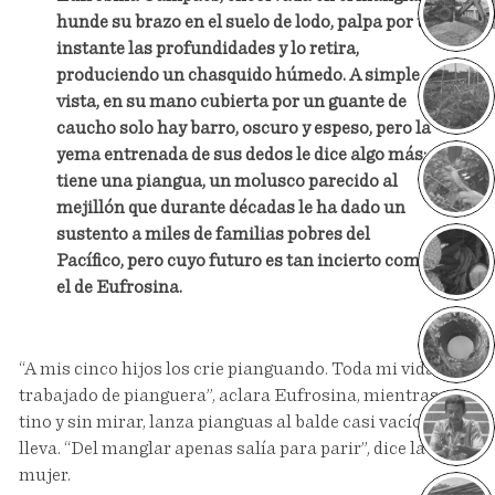
Pueblo 
hunde su brazo en el suelo de lodo, palpa por un
instante las profundidades y lo retira,
produciendo un chasquido húmedo. A simple
vista, en su mano cubierta por un guante de
caucho solo hay barro, oscuro y espeso, pero la
yema entrenada de sus dedos le dice algo más:
tiene una piangua, un molusco parecido al
mejillón que durante décadas le ha dado un
sustento a miles de familias pobres del
Pacífico, pero cuyo futuro es tan incierto como
el de Eufrosina.
“A mis cinco hijos los crie pianguando. Toda mi vida he
trabajado de pianguera”, aclara Eufrosina, mientras con
tino y sin mirar, lanza pianguas al balde casi vacío que
lleva. “Del manglar apenas salía para parir”, dice la
mujer.