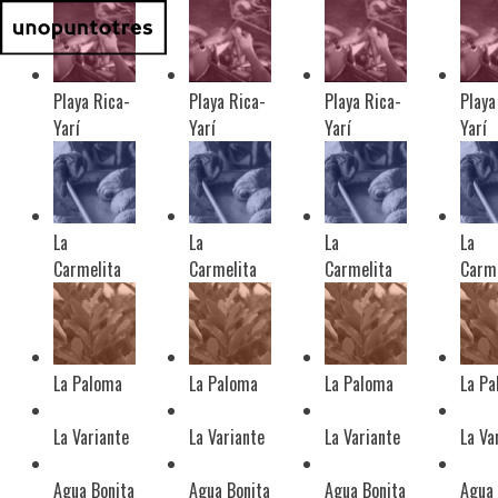
Playa Rica-
Playa Rica-
Playa Rica-
Playa
Yarí
Yarí
Yarí
Yarí
La
La
La
La
Carmelita
Carmelita
Carmelita
Carme
La Paloma
La Paloma
La Paloma
La P
La Variante
La Variante
La Variante
La Va
Agua Bonita
Agua Bonita
Agua Bonita
Agua 